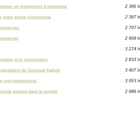
ganiser un événement d’entreprise
2 395 I
e votre soirée d'entreprise
2 397 I
grand jour
2 707 I
nementiel
2 909 I
3 274 I
location d'un photomaton
2 833 I
expositions de Gonesse Kabyle
3 407 I
our vos évènements
3 053 I
réputé partout dans le monde
2 086 I