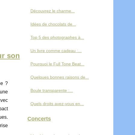
Découvrez le charme...
Idées de chocolats de...
Top 5 des photographes à...
Un livre comme cadeau :...
ur son
Pourquoi le Full Tone Beat...
Quelques bonnes raisons de...
ne ?
Boule transparente :...
 une
Avec
Quels droits avez-vous en...
pact
ues.
Concerts
rise