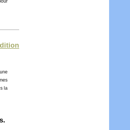
pour
dition
 une
êmes
s la
s.