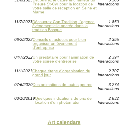
31/8/2023
Découvrez le cadre enchanteur du
3 588
Prieuré St-Cyr pour la location de
Interactions
votre salle de réception en Seine et
Marne
11/7/2023
Découvrez Cap Tradition, l'agence
1 850
événementielle ancrée dans la
Interactions
tradition Basque
06/2/2023
Conseils et astuces pour bien
2 395
organiser un événement
Interactions
d’entreprise
04/7/2022
Un prestataire pour l'animation de
2 394
votre soirée d'entreprise
Interactions
11/1/2021
Chaque étape d'organisation du
2 707
grand jour
Interactions
07/6/2020
Des animations de toutes genres
3 274
Interactions
08/10/2019
Quelques indications de prix de
2 832
location d'un photomaton
Interactions
Art calendars