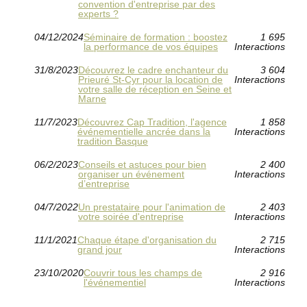
convention d'entreprise par des
experts ?
04/12/2024
Séminaire de formation : boostez
1 695
la performance de vos équipes
Interactions
31/8/2023
Découvrez le cadre enchanteur du
3 604
Prieuré St-Cyr pour la location de
Interactions
votre salle de réception en Seine et
Marne
11/7/2023
Découvrez Cap Tradition, l'agence
1 858
événementielle ancrée dans la
Interactions
tradition Basque
06/2/2023
Conseils et astuces pour bien
2 400
organiser un événement
Interactions
d’entreprise
04/7/2022
Un prestataire pour l'animation de
2 403
votre soirée d'entreprise
Interactions
11/1/2021
Chaque étape d'organisation du
2 715
grand jour
Interactions
23/10/2020
Couvrir tous les champs de
2 916
l'événementiel
Interactions