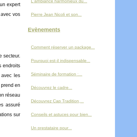
L'ambiance harmonieux du...
 un expert
s avec vos
Pierre Jean Nicoli et son...
Evènements
Comment réserver un package...
e secteur.
Pourquoi est-il indispensable...
s endroits
Séminaire de formation :...
 avec les
é prend en
Découvrez le cadre...
on réseau
Découvrez Cap Tradition,...
es assuré
Conseils et astuces pour bien...
ations sur
Un prestataire pour...