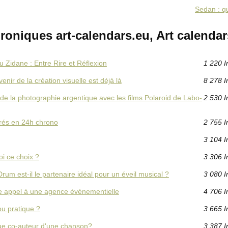
Sedan : qu
oniques art-calendars.eu, Art calendar
 Zidane : Entre Rire et Réflexion
1 220 I
enir de la création visuelle est déjà là
8 278 I
e la photographie argentique avec les films Polaroid de Labo-
2 530 I
vrés en 24h chrono
2 755 I
3 104 I
i ce choix ?
3 306 I
rum est-il le partenaire idéal pour un éveil musical ?
3 080 I
e appel à une agence événementielle
4 706 I
ou pratique ?
3 665 I
que co-auteur d'une chanson?
3 387 I