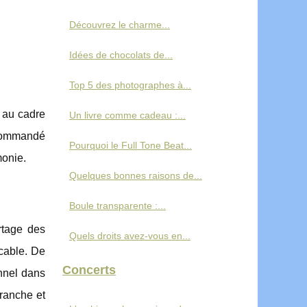
Découvrez le charme...
Idées de chocolats de...
Top 5 des photographes à...
 au cadre
Un livre comme cadeau :...
ecommandé
Pourquoi le Full Tone Beat...
monie.
Quelques bonnes raisons de...
Boule transparente :...
rtage des
Quels droits avez-vous en...
ccable. De
Concerts
nnel dans
branche et