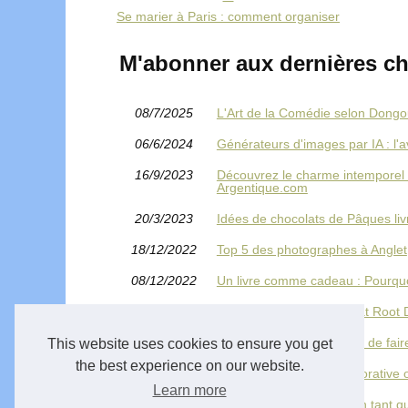
Se marier à Paris : comment organiser
M'abonner aux dernières chr
08/7/2025
L'Art de la Comédie selon Dongou
06/6/2024
Générateurs d'images par IA : l'av
16/9/2023
Découvrez le charme intemporel d
Argentique.com
20/3/2023
Idées de chocolats de Pâques li
18/12/2022
Top 5 des photographes à Anglet
08/12/2022
Un livre comme cadeau : Pourquo
28/11/2022
Pourquoi le Full Tone Beat Root D
17/4/2022
Quelques bonnes raisons de fair
This website uses cookies to ensure you get
the best experience on our website.
06/10/2021
Boule transparente : Décorative 
Learn more
20/3/2021
Quels droits avez-vous en tant 